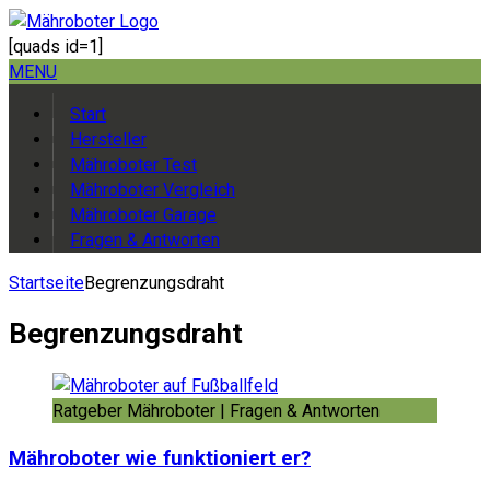
[quads id=1]
MENU
Start
Hersteller
Mähroboter Test
Mähroboter Vergleich
Mähroboter Garage
Fragen & Antworten
Startseite
Begrenzungsdraht
Begrenzungsdraht
Ratgeber Mähroboter | Fragen & Antworten
Mähroboter wie funktioniert er?